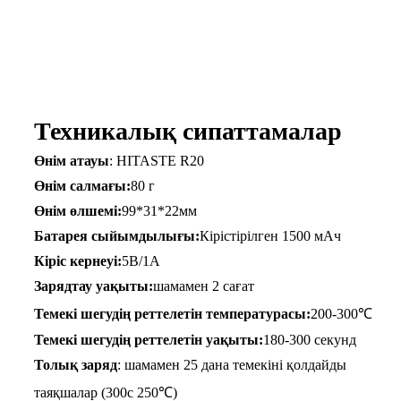
Техникалық сипаттамалар
Өнім атауы
: HITASTE R20
Өнім салмағы:
80 г
Өнім өлшемі:
99*31*22мм
Батарея сыйымдылығы:
Кірістірілген 1500 мАч
Кіріс кернеуі:
5В/1А
Зарядтау уақыты:
шамамен 2 сағат
Темекі шегудің реттелетін температурасы:
200-300℃
Темекі шегудің реттелетін уақыты:
180-300 секунд
Толық заряд
: шамамен 25 дана темекіні қолдайды
таяқшалар (300с 250℃)