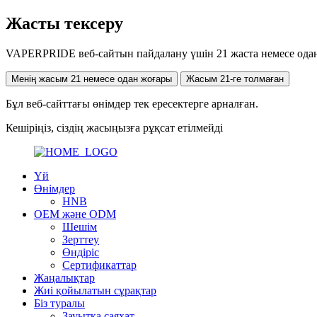
Жасты тексеру
VAPERPRIDE веб-сайтын пайдалану үшін 21 жаста немесе одан
Менің жасым 21 немесе одан жоғары
Жасым 21-ге толмаған
Бұл веб-сайттағы өнімдер тек ересектерге арналған.
Кешіріңіз, сіздің жасыңызға рұқсат етілмейді
Үй
Өнімдер
HNB
OEM және ODM
Шешім
Зерттеу
Өндіріс
Сертификаттар
Жаңалықтар
Жиі қойылатын сұрақтар
Біз туралы
Зауытқа саяхат