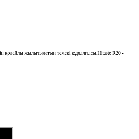
шін қолайлы жылытылатын темекі құрылғысы.Hitaste R20 -