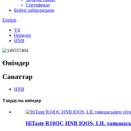
Сертификат
Бізбен хабарласыңы
English
Үй
Өнімдер
HNB
Өнімдер
Санаттар
HNB
Таңдаулы өнімдер
HiTaste R10QC HNB IQOS, LIL таяқшасы