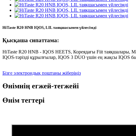
HiTaste R20 HNB IQOS, LIL таяқшасымен үйлесімді
Қысқаша сипаттама:
HiTaste R20 HNB - IQOS HEETS, Кореядағы Fiit таяқшалары, Ma
IQOS-тәрізді құрылғылар, IQOS 3 DUO үшін ең жақсы IQOS ба
Бізге электрондық поштаны жіберіңіз
Өнімнің егжей-тегжейі
Өнім тегтері