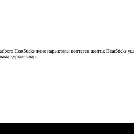
rlboro HeatSticks және нарықтағы көптеген шөптік HeatSticks ү
лама құрылғылар.